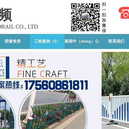
扫
频
一
扫
加
微
AIL CO., LTD
）护栏有限
信
荣誉资质
工程案例（lì）
新闻中（zhōng）心
联系我们